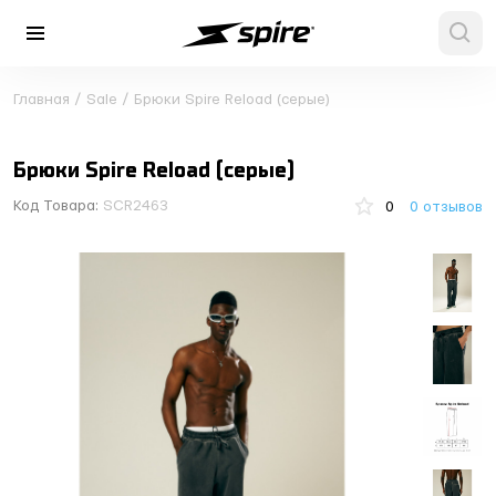
Главная
/
Sale
/
Брюки Spire Reload (серые)
Брюки Spire Reload (серые)
Код Товара:
SCR2463
0
0 отзывов