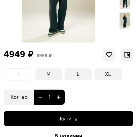
4949 ₽
8999 ₽
M
L
XL
S
Кол-во
Купить
В наличии