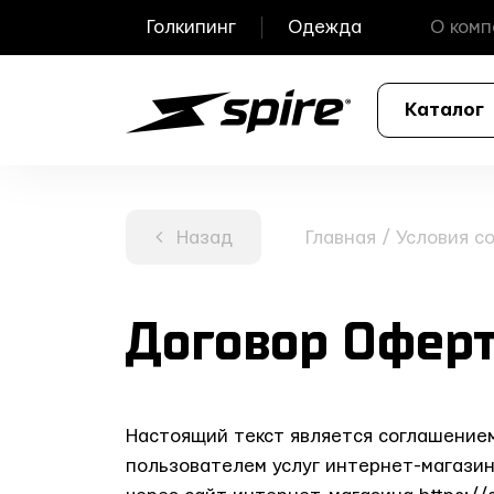
Голкипинг
Одежда
О комп
Каталог
Назад
Главная
/
Условия с
Договор Офер
Настоящий текст является соглашением
пользователем услуг интернет-магази