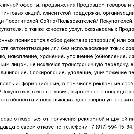
бличной оферты, продвижения Продавцом товаров и у
етинговых акций, клиентской поддержки, организаци
и Посетителей Сайта/Пользователей/ Покупателей,
пателя, а также качества услуг, оказываемых Прод
нных понимается любое действие (операция) или со
ств автоматизации или без использования таких ср
ию, накопление, хранение, уточнение (обновление, и
тьим лицам, не исключая трансграничную передачу, е
зличивание, блокирование, удаление, уничтожение п
влять информационные, в том числе рекламные сооб
Покупателя с его согласия, выраженного посредств
го абонента и позволяющих достоверно установить
раве отказаться от получения рекламной и другой 
авца о своем отказе по телефону +7 (917) 594-15-34