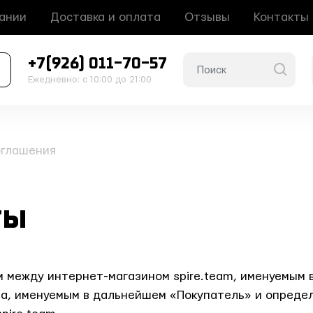
ании
Доставка и оплата
Отзывы
Контакты
+7(926) 011-70-57
Ежедневно: с 10:00 до 21:00
оглашения
ты
 между интернет-магазином spire.team, именуемым 
на, именуемым в дальнейшем «Покупатель» и опреде