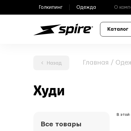
Голкипинг
Одежда
О комп
Каталог
Главная
/
Оде
Назад
Худи
В этой
Все товары