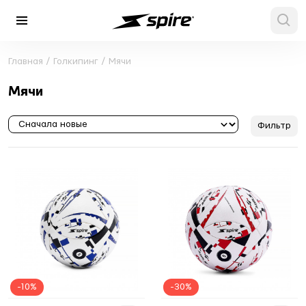
Главная
/
Голкипинг
/
Мячи
Мячи
Фильтр
-10%
-30%